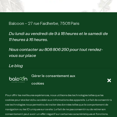
Balcoon – 27 rue Faidherbe, 75011 Paris
Du lundi au vendredi de 9 à 18 heures et le samedi de
11 heures à 16 heures.
Nous contacter au
808 806 250
pour tout rendez-
vous sur place
Le blog
Parrainage
Gérer le consentement aux
Politique de confidentialité
cookies
Conditions générales de vente
Mentions légales & crédits
Pour offrir les meilleures expériences, nous utilisons des technologies telles que les
Guides
cookies pour stocker et/ou accéder aux informations des appareils. Le fait de consentir à
ces technologies nous permettra de traiter des données telles que le comportement de
Les photos qu’il nous faut
navigation ou les ID uniques sur ce site. Le fait de ne pas consentir ou de retirer son
Inventaire végétal
consentement peut avoir un effet négatif sur certaines caractéristiques et fonctions.