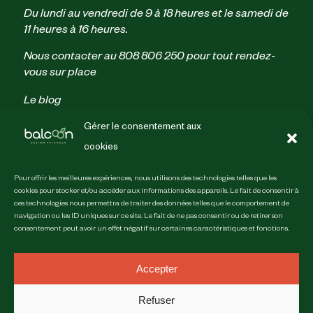
Du lundi au vendredi de 9 à 18 heures et le samedi de
11 heures à 16 heures.
Nous contacter au
808 806 250
pour tout rendez-
vous sur place
Le blog
Parrainage
Gérer le consentement aux
Politique de confidentialité
cookies
Conditions générales de vente
Mentions légales & crédits
Pour offrir les meilleures expériences, nous utilisons des technologies telles que les
Guides
cookies pour stocker et/ou accéder aux informations des appareils. Le fait de consentir à
ces technologies nous permettra de traiter des données telles que le comportement de
Les photos qu’il nous faut
navigation ou les ID uniques sur ce site. Le fait de ne pas consentir ou de retirer son
Inventaire végétal
consentement peut avoir un effet négatif sur certaines caractéristiques et fonctions.
Faire le plan de mon balcon
Accepter
Refuser