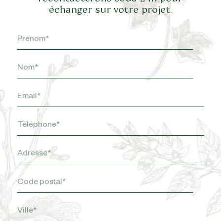
échanger sur votre projet.
Prénom
*
Nom
*
E-
mail
Téléphone
*
*
Adresse
*
Code
postal
Ville
*