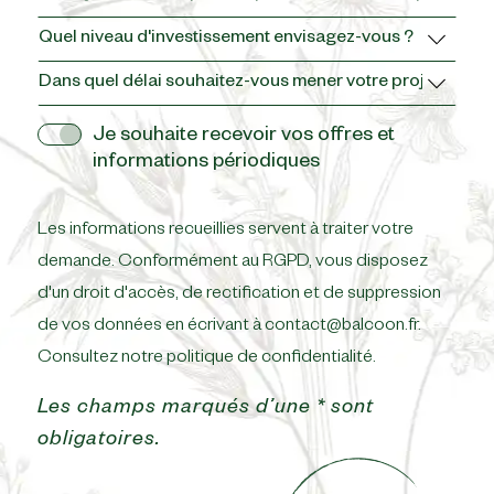
jour
Niveau
préféré
d'investissement
Délai
pour
envisagé
du
un
Newsletter
Je souhaite recevoir vos offres et
projet
appel
informations périodiques
téléphonique
Les informations recueillies servent à traiter votre
demande. Conformément au RGPD, vous disposez
d'un droit d'accès, de rectification et de suppression
de vos données en écrivant à
contact@balcoon.fr
.
Consultez notre
politique de confidentialité
.
Les champs marqués d’une * sont
obligatoires.