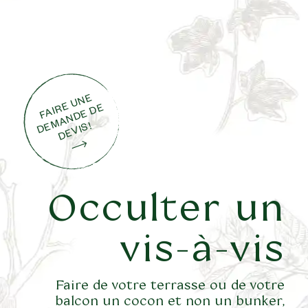
F
AI
E
U
N
E
D
M
A
N
D
E
D
D
E
VI
R
E
E
S!
Occulter un
vis-à-vis
Faire de votre terrasse ou de votre
balcon un cocon et non un bunker,