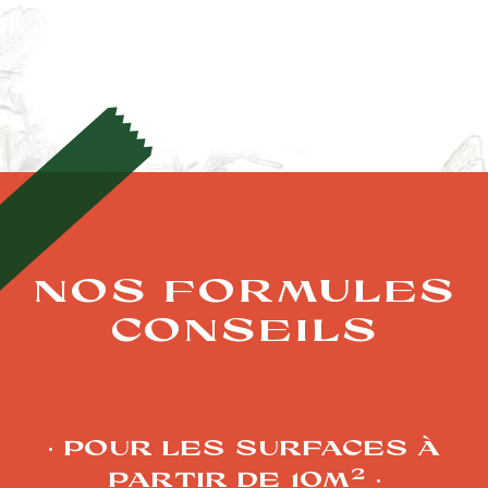
NOS FORMULES
CONSEILS
POUR LES SURFACES À
2
PARTIR DE 10M