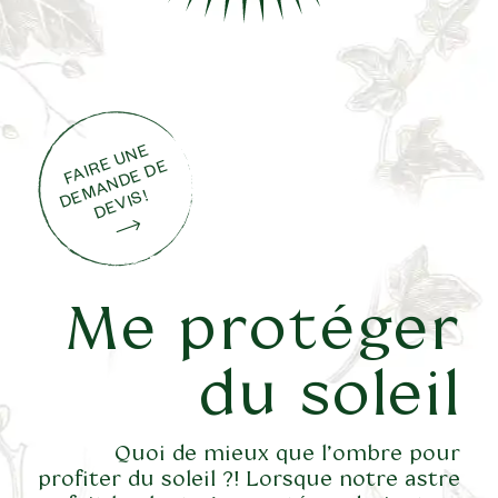
F
AI
E
U
N
E
D
M
A
N
D
E
D
D
E
VI
R
E
E
S!
Me protéger
du soleil
Quoi de mieux que l’ombre pour
profiter du soleil ?! Lorsque notre astre