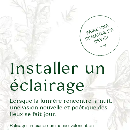
F
AI
E
U
N
E
D
M
A
N
D
E
D
D
E
VI
R
E
E
S!
Installer un
éclairage
Lorsque la lumière rencontre la nuit,
une vision nouvelle et poétique des
lieux se fait jour.
Balisage, ambiance lumineuse, valorisation