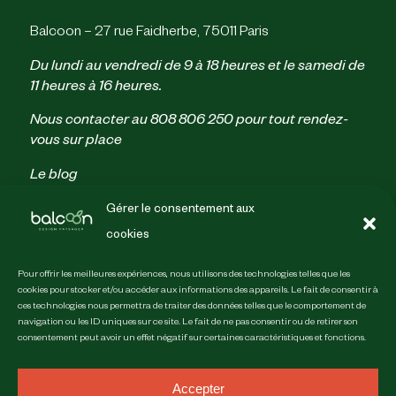
Balcoon – 27 rue Faidherbe, 75011 Paris
Du lundi au vendredi de 9 à 18 heures et le samedi de
11 heures à 16 heures.
Nous contacter au
808 806 250
pour tout rendez-
vous sur place
Le blog
Parrainage
Gérer le consentement aux
Politique de confidentialité
cookies
Conditions générales de vente
Mentions légales & crédits
Pour offrir les meilleures expériences, nous utilisons des technologies telles que les
Guides
cookies pour stocker et/ou accéder aux informations des appareils. Le fait de consentir à
ces technologies nous permettra de traiter des données telles que le comportement de
Les photos qu’il nous faut
navigation ou les ID uniques sur ce site. Le fait de ne pas consentir ou de retirer son
Inventaire végétal
consentement peut avoir un effet négatif sur certaines caractéristiques et fonctions.
Faire le plan de mon balcon
Accepter