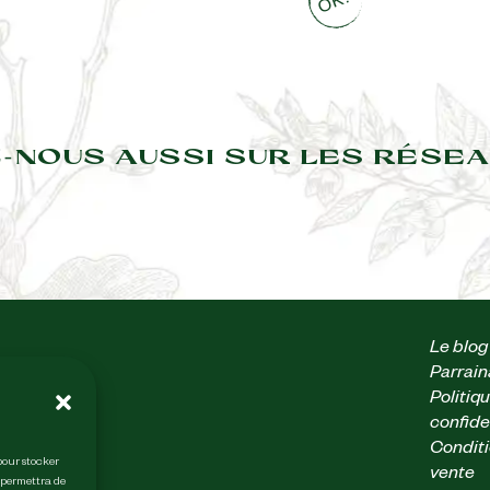
-NOUS AUSSI SUR LES RÉSEA
Le blog
Parrai
 heures
Politiq
confide
Conditi
sur
 pour stocker
vente
 permettra de