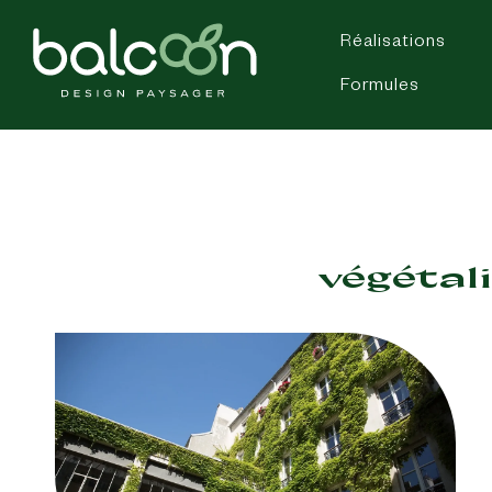
Réalisations
Formules
végétal