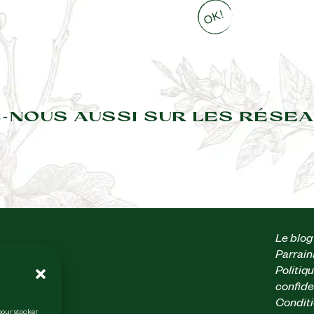
-NOUS AUSSI SUR LES RÉSEA
Le blog
Parrai
 heures
Politiq
confide
Conditi
sur
 pour stocker