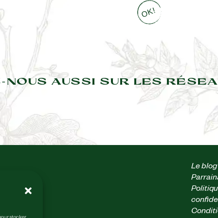
-NOUS AUSSI SUR LES RÉSEA
Le blog
Parrai
 heures
Politiq
confide
Conditi
sur
 pour stocker