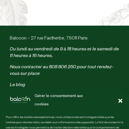
Balcoon – 27 rue Faidherbe, 75011 Paris
Du lundi au vendredi de 9 à 18 heures et le samedi de
11 heures à 16 heures.
Nous contacter au
808 806 250
pour tout rendez-
vous sur place
Le blog
Parrainage
Gérer le consentement aux
Politique de confidentialité
cookies
Conditions générales de vente
Mentions légales & crédits
Pour offrir les meilleures expériences, nous utilisons des technologies telles que les
Guides
cookies pour stocker et/ou accéder aux informations des appareils. Le fait de consentir à
ces technologies nous permettra de traiter des données telles que le comportement de