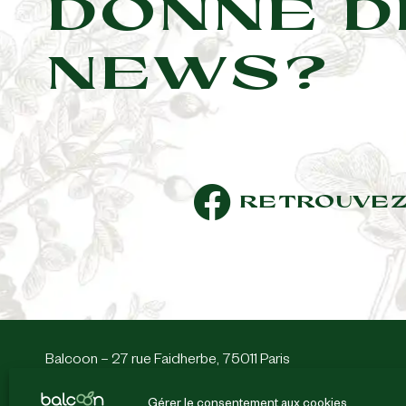
DONNE D
NEWS?
RETROUVEZ
Balcoon – 27 rue Faidherbe, 75011 Paris
Du lundi au vendredi de 9 à 18 heures et le samedi de 11
Gérer le consentement aux cookies